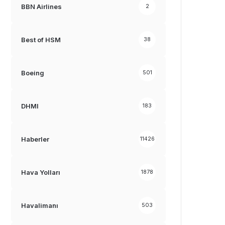
BBN Airlines
2
Best of HSM
38
Boeing
501
DHMI
183
Haberler
11426
Hava Yolları
1878
Havalimanı
503