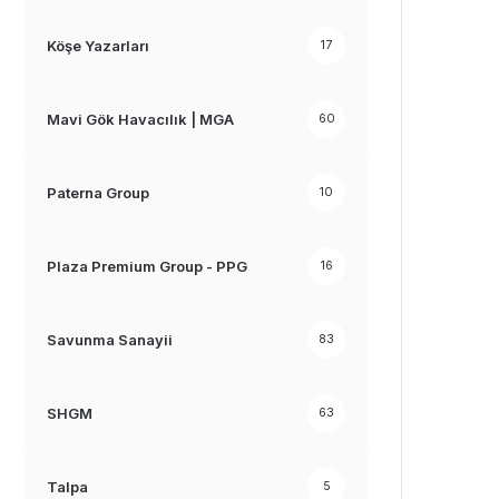
Köşe Yazarları
17
Mavi Gök Havacılık | MGA
60
Paterna Group
10
Plaza Premium Group - PPG
16
Savunma Sanayii
83
SHGM
63
Talpa
5