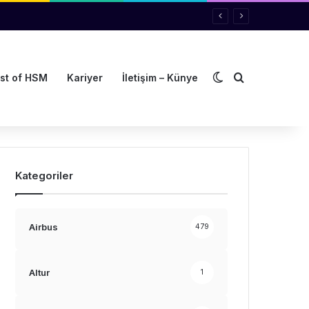
Dış görünümü de
Arama yap ..
st of HSM
Kariyer
İletişim – Künye
Kategoriler
Airbus
479
Altur
1