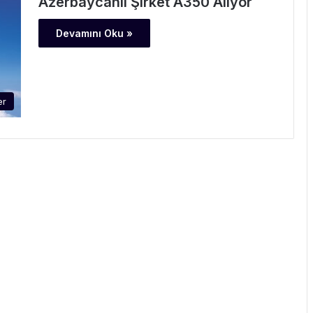
Azerbaycanlı Şirket A350 Alıyor
Devamını Oku »
er