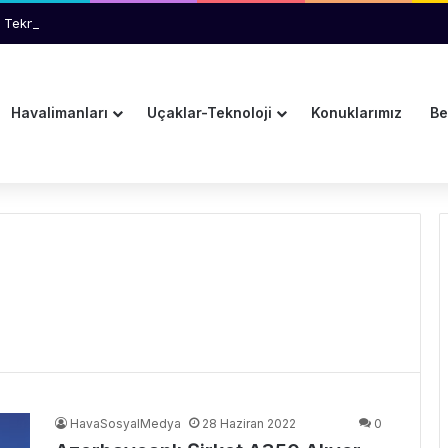
 Teknik Arıza İhtimali İnceleniyor
Havalimanları
Uçaklar-Teknoloji
Konuklarımız
Be
HavaSosyalMedya
28 Haziran 2022
0