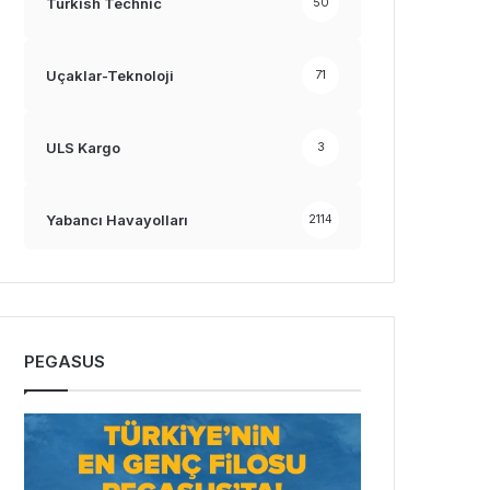
Turkish Technic
50
Uçaklar-Teknoloji
71
ULS Kargo
3
Yabancı Havayolları
2114
PEGASUS