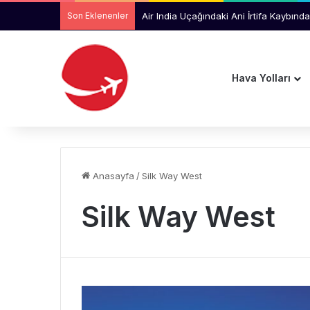
Son Eklenenler
Air India Uçağındaki Ani İrtifa Kaybında
Hava Yolları
Anasayfa
/
Silk Way West
Silk Way West