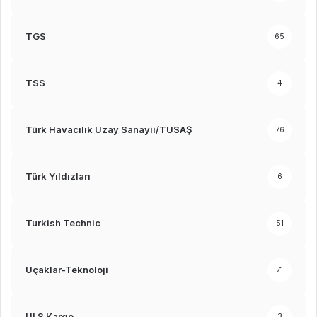
TGS
65
TSS
4
Türk Havacılık Uzay Sanayii/TUSAŞ
76
Türk Yıldızları
6
Turkish Technic
51
Uçaklar-Teknoloji
71
ULS Kargo
3