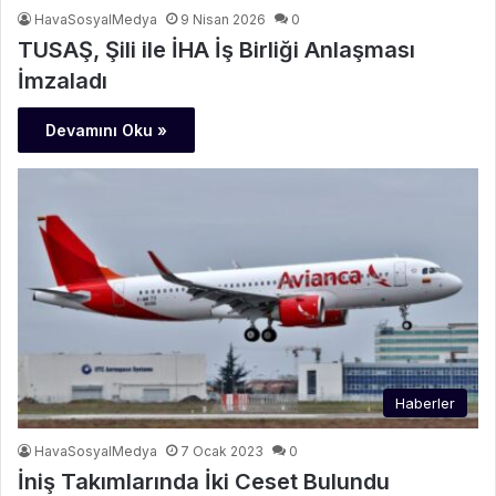
HavaSosyalMedya
9 Nisan 2026
0
TUSAŞ, Şili ile İHA İş Birliği Anlaşması
İmzaladı
Devamını Oku »
Haberler
HavaSosyalMedya
7 Ocak 2023
0
İniş Takımlarında İki Ceset Bulundu