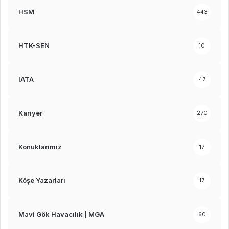
HSM
443
HTK-SEN
10
IATA
47
Kariyer
270
Konuklarımız
17
Köşe Yazarları
17
Mavi Gök Havacılık | MGA
60