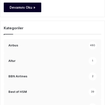
Devamını Oku »
Kategoriler
Airbus
480
Altur
1
BBN Airlines
2
Best of HSM
39