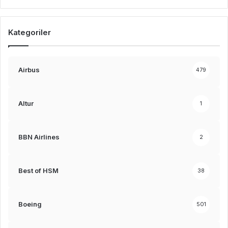
Kategoriler
Airbus
479
Altur
1
BBN Airlines
2
Best of HSM
38
Boeing
501