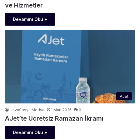
ve Hizmetler
Devamını Oku »
AJet
HavaSosyalMedya
1 Mart 2025
0
AJet’te Ücretsiz Ramazan İkramı
Devamını Oku »