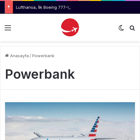
Lufthansa, İlk Boeing 777-9 Uçaklarını Reddetmeyi Değerlendiriyor
Menü
Dış gö
Ar
Anasayfa
/
Powerbank
Powerbank