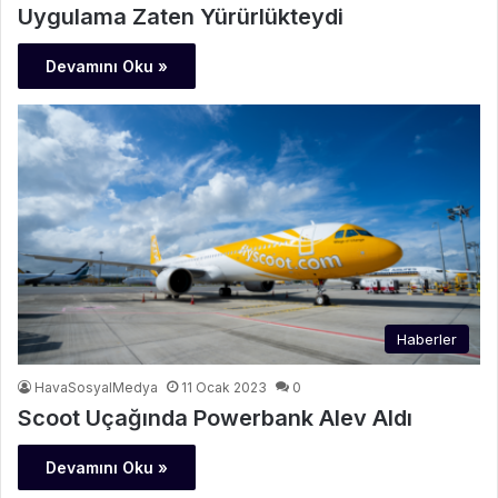
Uygulama Zaten Yürürlükteydi
Devamını Oku »
Haberler
HavaSosyalMedya
11 Ocak 2023
0
Scoot Uçağında Powerbank Alev Aldı
Devamını Oku »