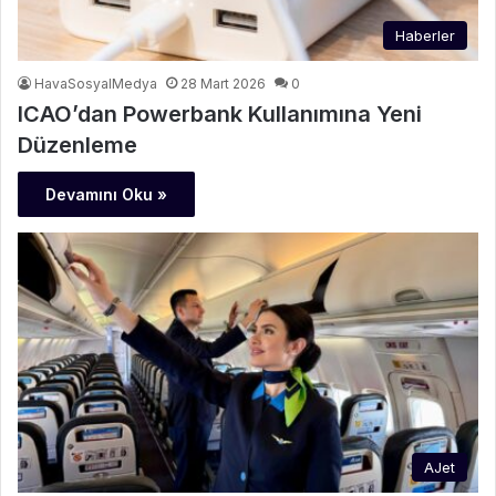
Haberler
HavaSosyalMedya
28 Mart 2026
0
ICAO’dan Powerbank Kullanımına Yeni
Düzenleme
Devamını Oku »
AJet