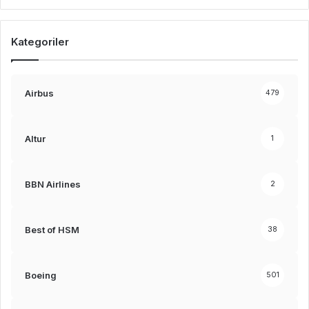
Kategoriler
Airbus
479
Altur
1
BBN Airlines
2
Best of HSM
38
Boeing
501