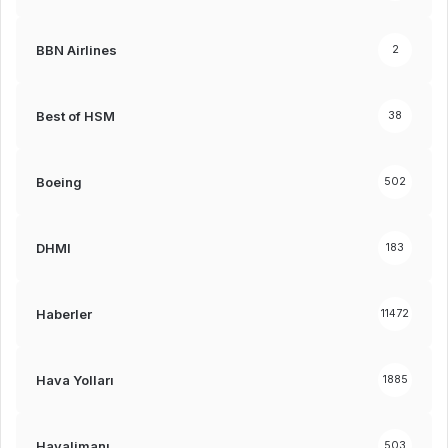
BBN Airlines
2
Best of HSM
38
Boeing
502
DHMI
183
Haberler
11472
Hava Yolları
1885
Havalimanı
503