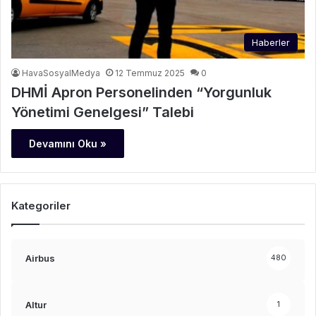
Haberler
HavaSosyalMedya
12 Temmuz 2025
0
DHMİ Apron Personelinden “Yorgunluk
Yönetimi Genelgesi” Talebi
Devamını Oku »
Kategoriler
Airbus
480
Altur
1