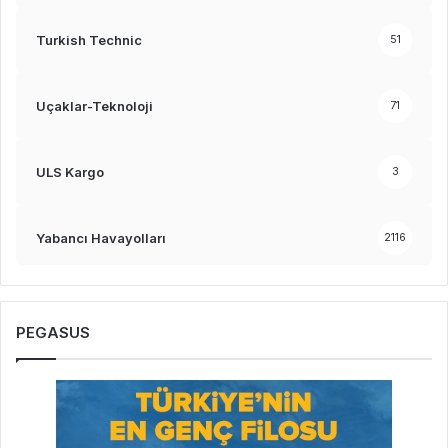
Turkish Technic
51
Uçaklar-Teknoloji
71
ULS Kargo
3
Yabancı Havayolları
2116
PEGASUS