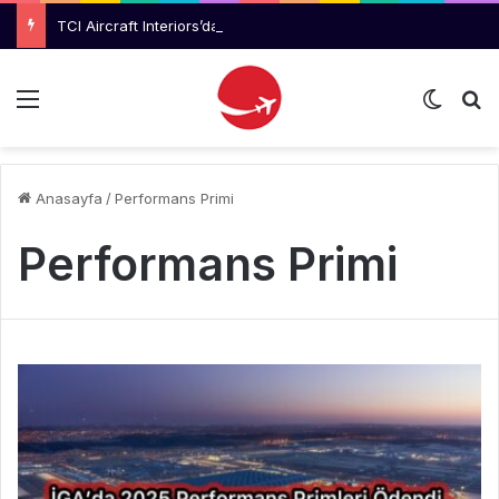
TCI Aircraft Interiors’dan Yapısal Montaj Teknisyeni İlanı
Menü
Dış gö
Ar
Anasayfa
/
Performans Primi
Performans Primi