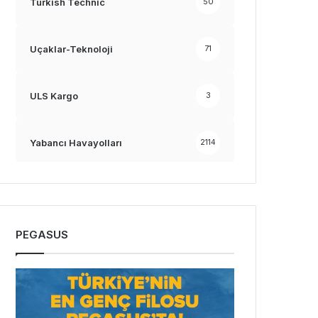
Turkish Technic
50
Uçaklar-Teknoloji
71
ULS Kargo
3
Yabancı Havayolları
2114
PEGASUS