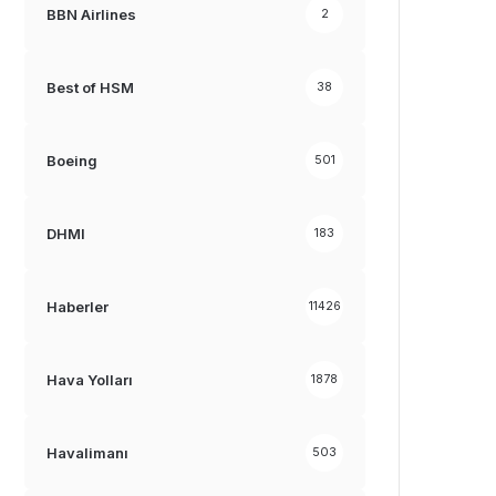
BBN Airlines
2
Best of HSM
38
Boeing
501
DHMI
183
Haberler
11426
Hava Yolları
1878
Havalimanı
503