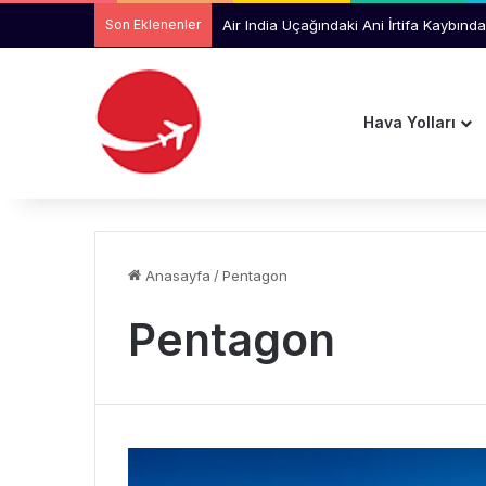
Son Eklenenler
Air India Uçağındaki Ani İrtifa Kaybında
Hava Yolları
Anasayfa
/
Pentagon
Pentagon