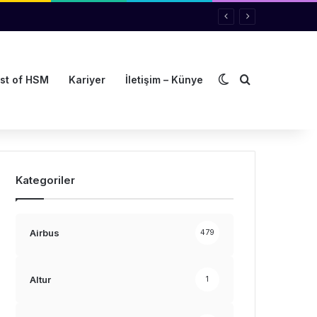
Dış görünümü de
Arama yap ..
st of HSM
Kariyer
İletişim – Künye
Kategoriler
Airbus
479
Altur
1