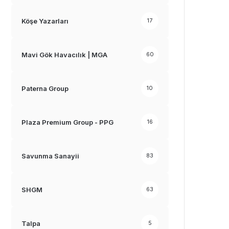
Köşe Yazarları
17
Mavi Gök Havacılık | MGA
60
Paterna Group
10
Plaza Premium Group - PPG
16
Savunma Sanayii
83
SHGM
63
Talpa
5