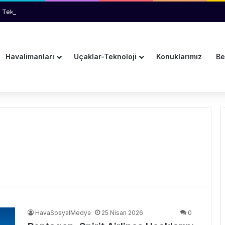
 Teknik Arıza İhtimali İnceleniyor
Havalimanları
Uçaklar-Teknoloji
Konuklarımız
Be
HavaSosyalMedya
25 Nisan 2026
0