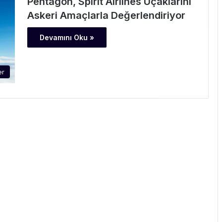
Pentagon, Spirit Airlines Uçaklarını
Askeri Amaçlarla Değerlendiriyor
Devamını Oku »
er