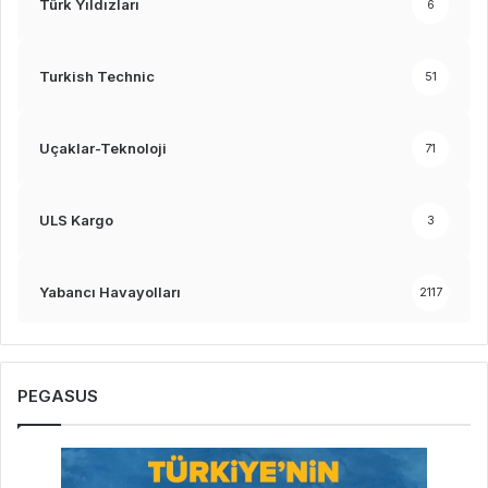
Türk Yıldızları
6
Turkish Technic
51
Uçaklar-Teknoloji
71
ULS Kargo
3
Yabancı Havayolları
2117
PEGASUS