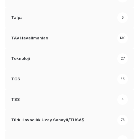
Talpa
5
TAV Havalimanları
130
Teknoloji
27
TGS
65
TSS
4
Türk Havacılık Uzay Sanayii/TUSAŞ
76