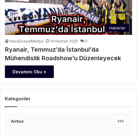
Haberler
HavaSosyalMedya
13 Haziran 2025
0
Ryanair, Temmuz’da İstanbul’da
Mühendislik Roadshow’u Düzenleyecek
Devamını Oku »
Kategoriler
Airbus
480