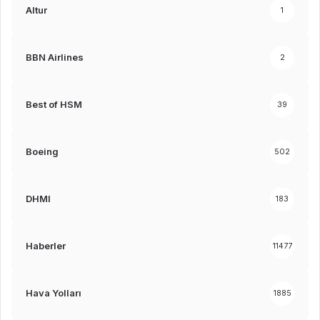
Altur
1
BBN Airlines
2
Best of HSM
39
Boeing
502
DHMI
183
Haberler
11477
Hava Yolları
1885