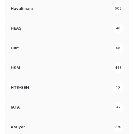
Havalimanı
503
HEAŞ
46
Hitit
58
HSM
443
HTK-SEN
10
IATA
47
Kariyer
270