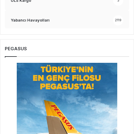
ULS Kargo
3
Yabancı Havayolları
2119
PEGASUS