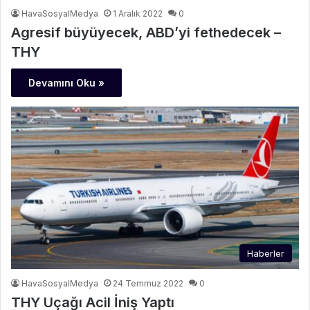
HavaSosyalMedya
1 Aralık 2022
0
Agresif büyüyecek, ABD’yi fethedecek –
THY
Devamını Oku »
Haberler
HavaSosyalMedya
24 Temmuz 2022
0
THY Uçağı Acil İniş Yaptı