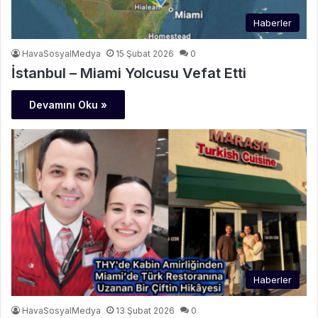
Haberler
HavaSosyalMedya
15 Şubat 2026
0
İstanbul – Miami Yolcusu Vefat Etti
Devamını Oku »
Haberler
HavaSosyalMedya
13 Şubat 2026
0