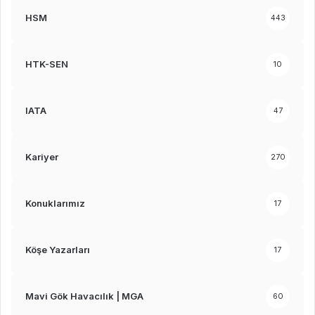
HSM
443
HTK-SEN
10
IATA
47
Kariyer
270
Konuklarımız
17
Köşe Yazarları
17
Mavi Gök Havacılık | MGA
60