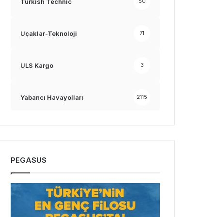
Turkish Technic
50
Uçaklar-Teknoloji
71
ULS Kargo
3
Yabancı Havayolları
2115
PEGASUS