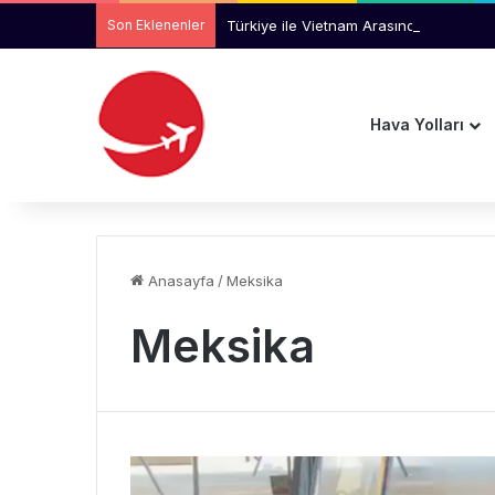
Son Eklenenler
Türkiye ile Vietnam Arasında Hava Ul
Hava Yolları
Anasayfa
/
Meksika
Meksika