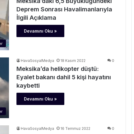
Meksika’daki 6,5 Büyüklüğündeki
Deprem Sonrası Havalimanlarıyla
İlgili Açıklama
Devamını Oku »
er
HavaSosyalMedya
18 Kasım 2022
0
Meksika’da helikopter düştü:
Eyalet bakanı dahil 5 kişi hayatını
kaybetti
Devamını Oku »
er
HavaSosyalMedya
16 Temmuz 2022
0