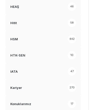
HEAŞ
46
Hitit
58
HSM
442
HTK-SEN
10
IATA
47
Kariyer
270
Konuklarımız
17