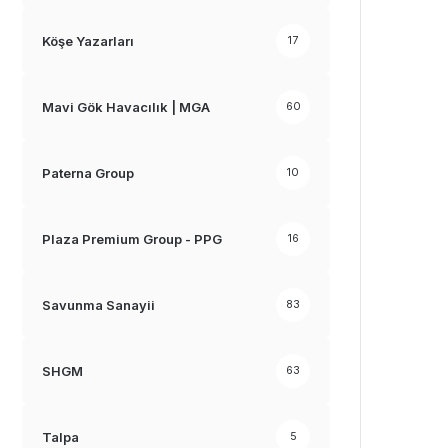
Köşe Yazarları
17
Mavi Gök Havacılık | MGA
60
Paterna Group
10
Plaza Premium Group - PPG
16
Savunma Sanayii
83
SHGM
63
Talpa
5