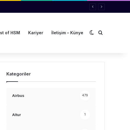
Dış görünümü de
Arama yap ..
st of HSM
Kariyer
İletişim – Künye
Kategoriler
Airbus
479
Altur
1