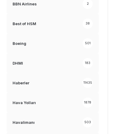
BBN Airlines
2
Best of HSM
38
Boeing
501
DHMI
183
Haberler
11435
Hava Yolları
1878
Havalimanı
503