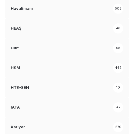
Havalimanı
503
HEAŞ
46
Hitit
58
HSM
442
HTK-SEN
10
IATA
47
Kariyer
270