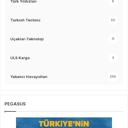
Türk Yıldızları
6
Turkish Technic
50
Uçaklar-Teknoloji
71
ULS Kargo
3
Yabancı Havayolları
2115
PEGASUS