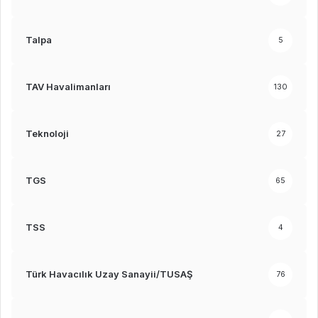
Talpa
5
TAV Havalimanları
130
Teknoloji
27
TGS
65
TSS
4
Türk Havacılık Uzay Sanayii/TUSAŞ
76