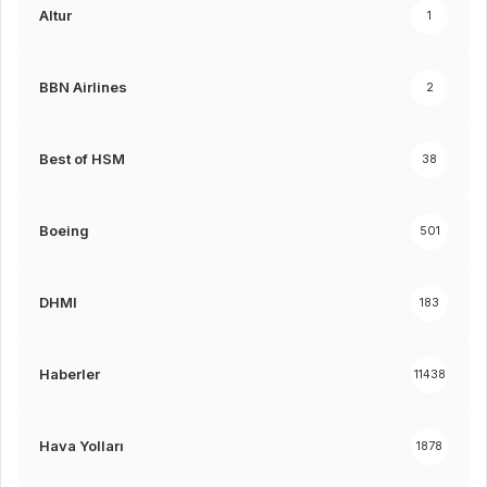
Altur
1
BBN Airlines
2
Best of HSM
38
Boeing
501
DHMI
183
Haberler
11438
Hava Yolları
1878