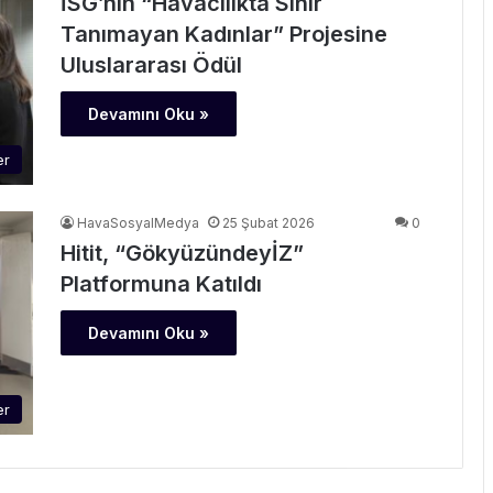
İSG’nin “Havacılıkta Sınır
Tanımayan Kadınlar” Projesine
Uluslararası Ödül
Devamını Oku »
er
HavaSosyalMedya
25 Şubat 2026
0
Hitit, “GökyüzündeyİZ”
Platformuna Katıldı
Devamını Oku »
er