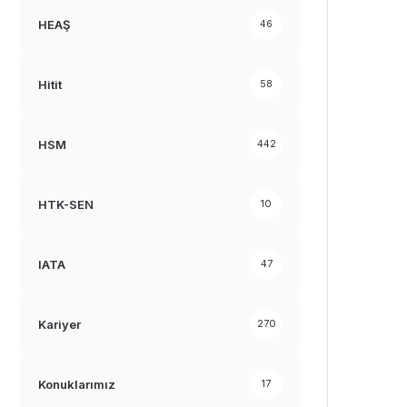
HEAŞ
46
Hitit
58
HSM
442
HTK-SEN
10
IATA
47
Kariyer
270
Konuklarımız
17