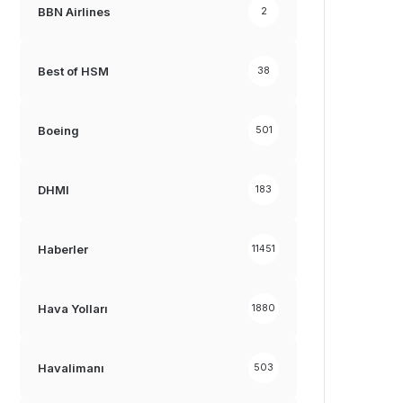
BBN Airlines
2
Best of HSM
38
Boeing
501
DHMI
183
Haberler
11451
Hava Yolları
1880
Havalimanı
503