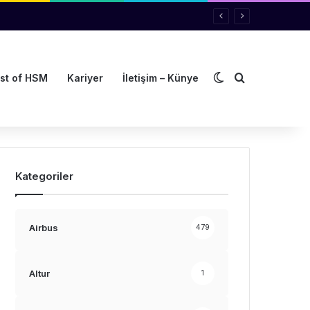
Dış görünümü de
Arama yap ..
st of HSM
Kariyer
İletişim – Künye
Kategoriler
Airbus
479
Altur
1