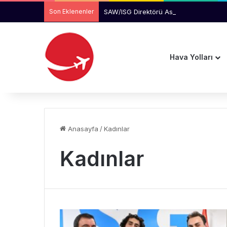
Son Eklenenler
SAW/ISG Direktörü Aslıhan Güven “Airpo
Hava Yolları
Anasayfa
/
Kadınlar
Kadınlar