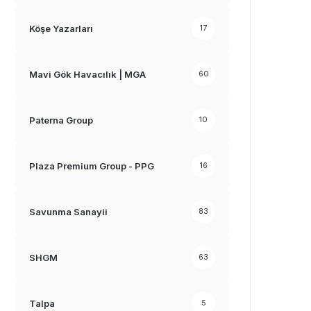
Köşe Yazarları
17
Mavi Gök Havacılık | MGA
60
Paterna Group
10
Plaza Premium Group - PPG
16
Savunma Sanayii
83
SHGM
63
Talpa
5