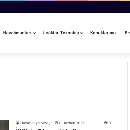
rt Leader of the Future” Finalistleri Arasında
Havalimanları
Uçaklar-Teknoloji
Konuklarımız
Be
HavaSosyalMedya
11 Haziran 2026
0