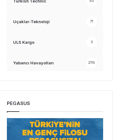
Turkish Technic
50
Uçaklar-Teknoloji
71
ULS Kargo
3
Yabancı Havayolları
2115
PEGASUS