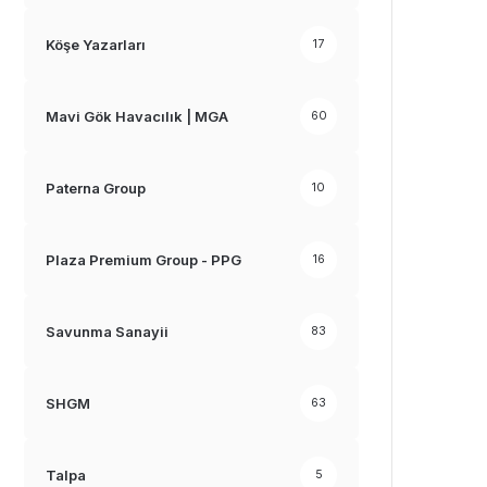
Köşe Yazarları
17
Mavi Gök Havacılık | MGA
60
Paterna Group
10
Plaza Premium Group - PPG
16
Savunma Sanayii
83
SHGM
63
Talpa
5