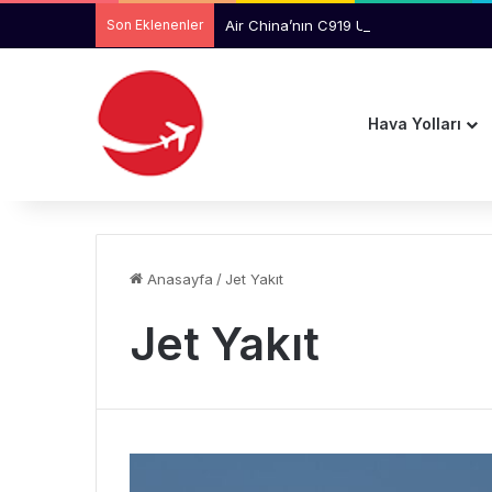
Son Eklenenler
Air China’nın C919 Uçağında Kabin Ta
Hava Yolları
Anasayfa
/
Jet Yakıt
Jet Yakıt