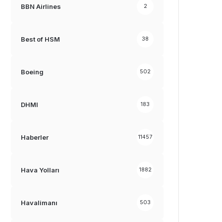
BBN Airlines
2
Best of HSM
38
Boeing
502
DHMI
183
Haberler
11457
Hava Yolları
1882
Havalimanı
503