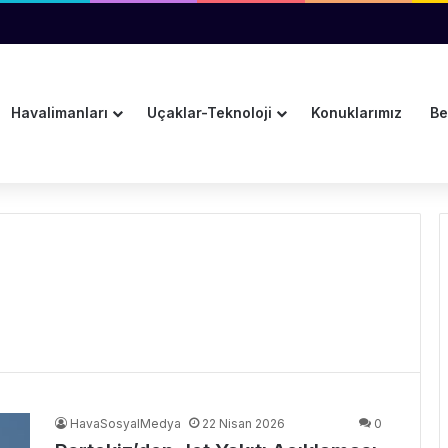
vanından Su Damladı
Havalimanları
Uçaklar-Teknoloji
Konuklarımız
Be
HavaSosyalMedya
22 Nisan 2026
0