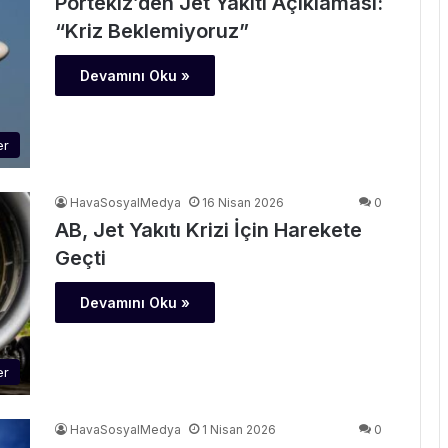
Portekiz’den Jet Yakıtı Açıklaması:
“Kriz Beklemiyoruz”
Devamını Oku »
er
HavaSosyalMedya
16 Nisan 2026
0
AB, Jet Yakıtı Krizi İçin Harekete
Geçti
Devamını Oku »
er
HavaSosyalMedya
1 Nisan 2026
0