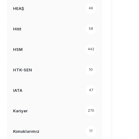
HEAŞ
46
Hitit
58
HSM
442
HTK-SEN
10
IATA
47
Kariyer
270
Konuklarımız
17