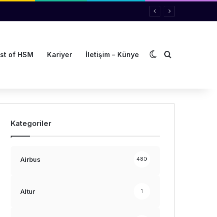
Dış görünümü de
Arama yap ..
st of HSM
Kariyer
İletişim – Künye
Kategoriler
Airbus
480
Altur
1