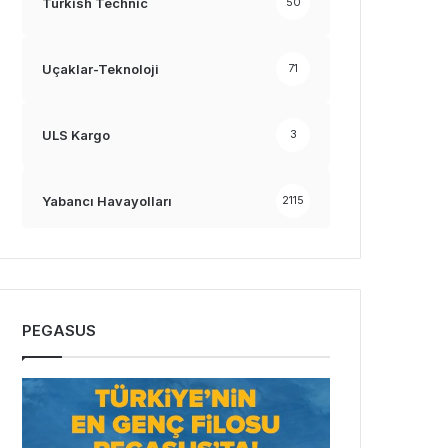
Turkish Technic
50
Uçaklar-Teknoloji
71
ULS Kargo
3
Yabancı Havayolları
2115
PEGASUS