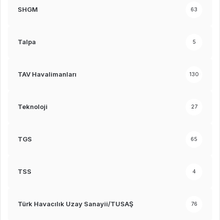
SHGM
63
Talpa
5
TAV Havalimanları
130
Teknoloji
27
TGS
65
TSS
4
Türk Havacılık Uzay Sanayii/TUSAŞ
76