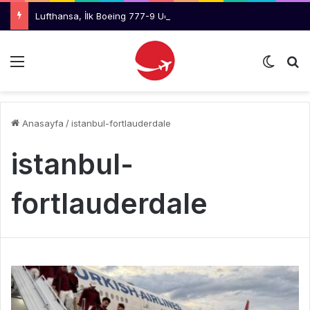
Lufthansa, İlk Boeing 777-9 Uçaklarını Reddetmeyi Değerlendiriyor
Menü
Dış gö
Ar
Anasayfa
/
istanbul-fortlauderdale
istanbul-
fortlauderdale