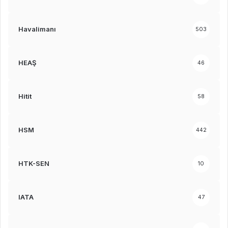
Havalimanı
503
HEAŞ
46
Hitit
58
HSM
442
HTK-SEN
10
IATA
47