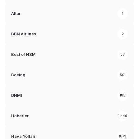
Altur
1
BBN Airlines
2
Best of HSM
38
Boeing
501
DHMI
183
Haberler
11449
Hava Yolları
1879