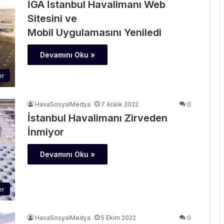
İGA İstanbul Havalimanı Web
Sitesini ve
Mobil Uygulamasını Yeniledi
Devamını Oku »
er
HavaSosyalMedya
7 Aralık 2022
0
İstanbul Havalimanı Zirveden
İnmiyor
Devamını Oku »
er
HavaSosyalMedya
5 Ekim 2022
0