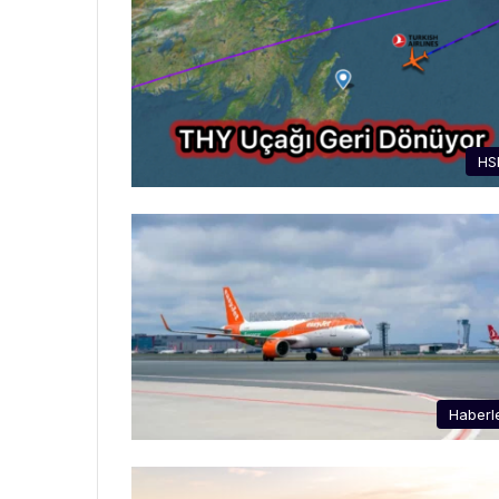
HS
Haberl