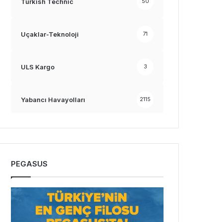
Turkish Technic
50
Uçaklar-Teknoloji
71
ULS Kargo
3
Yabancı Havayolları
2115
PEGASUS