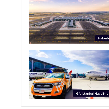
Haberl
İGA İstanbul Havalima