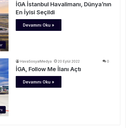
İGA İstanbul Havalimanı, Dünya’nın
En İyisi Seçildi
Devamını Oku »
er
HavaSosyalMedya
20 Eylül 2022
0
İGA, Follow Me İlanı Açtı
Devamını Oku »
nı