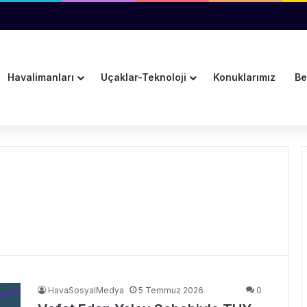
ına Pulkovo Havalimanı’ndan Tanıtım Desteği
Havalimanları
Uçaklar-Teknoloji
Konuklarımız
Be
HavaSosyalMedya
5 Temmuz 2026
0