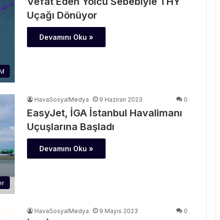
Vefat Eden Yolcu Sebebiyle THY
Uçağı Dönüyor
Devamını Oku »
M
HavaSosyalMedya
9 Haziran 2023
0
EasyJet, İGA İstanbul Havalimanı
Uçuşlarına Başladı
Devamını Oku »
er
HavaSosyalMedya
9 Mayıs 2023
0