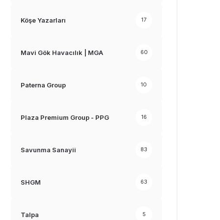
Köşe Yazarları
17
Mavi Gök Havacılık | MGA
60
Paterna Group
10
Plaza Premium Group - PPG
16
Savunma Sanayii
83
SHGM
63
Talpa
5