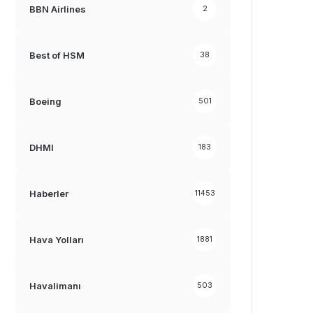
BBN Airlines
2
Best of HSM
38
Boeing
501
DHMI
183
Haberler
11453
Hava Yolları
1881
Havalimanı
503