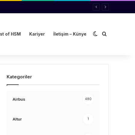
Dış görünümü de
Arama yap ..
st of HSM
Kariyer
İletişim – Künye
Kategoriler
Airbus
480
Altur
1