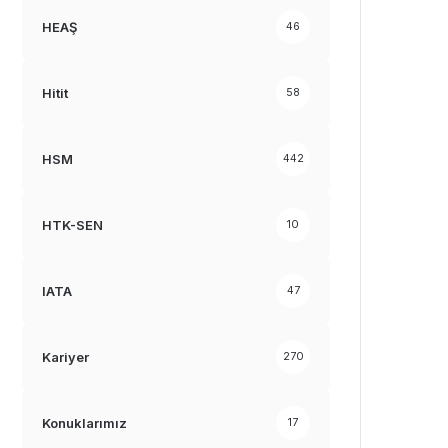
HEAŞ
46
Hitit
58
HSM
442
HTK-SEN
10
IATA
47
Kariyer
270
Konuklarımız
17