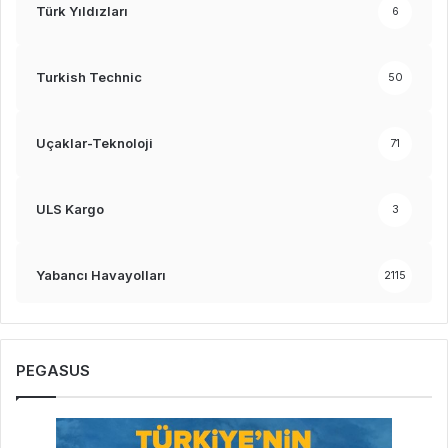
Türk Yıldızları
6
Turkish Technic
50
Uçaklar-Teknoloji
71
ULS Kargo
3
Yabancı Havayolları
2115
PEGASUS