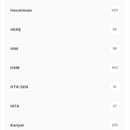
Havalimanı
503
HEAŞ
46
Hitit
58
HSM
442
HTK-SEN
10
IATA
47
Kariyer
270