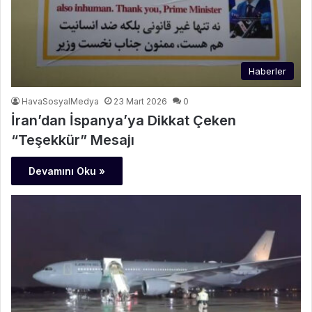
Haberler
HavaSosyalMedya
23 Mart 2026
0
İran’dan İspanya’ya Dikkat Çeken
“Teşekkür” Mesajı
Devamını Oku »