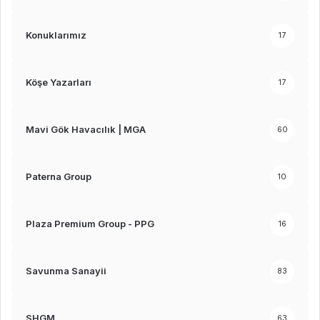
Konuklarımız
17
Köşe Yazarları
17
Mavi Gök Havacılık | MGA
60
Paterna Group
10
Plaza Premium Group - PPG
16
Savunma Sanayii
83
SHGM
63