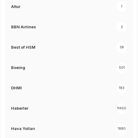
Altur
1
BBN Airlines
2
Best of HSM
38
Boeing
501
DHMI
183
Haberler
11450
Hava Yolları
1880