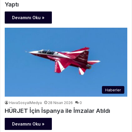
Yaptı
Devamını Oku »
Haberler
HavaSosyalMedya
28 Nisan 2026
0
HÜRJET İçin İspanya ile İmzalar Atıldı
Devamını Oku »