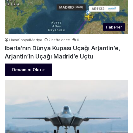
Haberler
HavaSosyalMedya
2 hafta önce
0
Iberia’nın Dünya Kupası Uçağı Arjantin’e,
Arjantin’in Uçağı Madrid’e Uçtu
Devamını Oku »