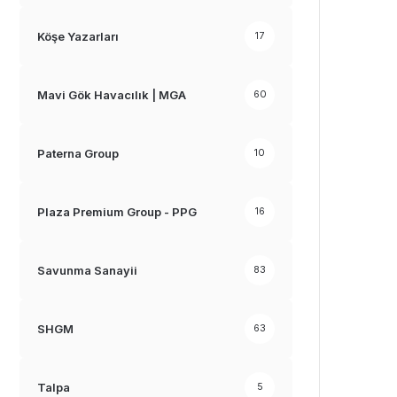
Köşe Yazarları
17
Mavi Gök Havacılık | MGA
60
Paterna Group
10
Plaza Premium Group - PPG
16
Savunma Sanayii
83
SHGM
63
Talpa
5