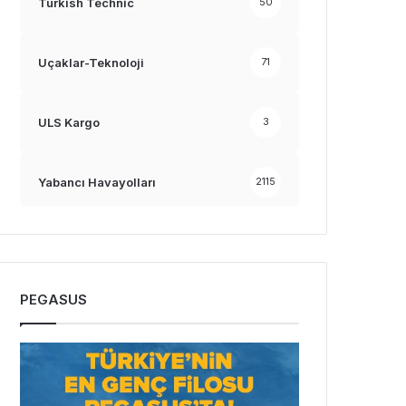
Turkish Technic
50
Uçaklar-Teknoloji
71
ULS Kargo
3
Yabancı Havayolları
2115
PEGASUS