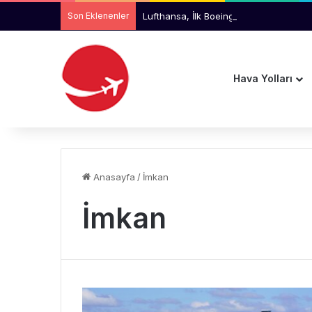
Son Eklenenler
Lufthansa, İlk Boeing 777-9 Uçakların
Hava Yolları
Anasayfa
/
İmkan
İmkan