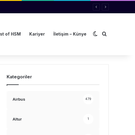
Dış görünümü de
Arama yap ..
st of HSM
Kariyer
İletişim – Künye
Kategoriler
Airbus
479
Altur
1