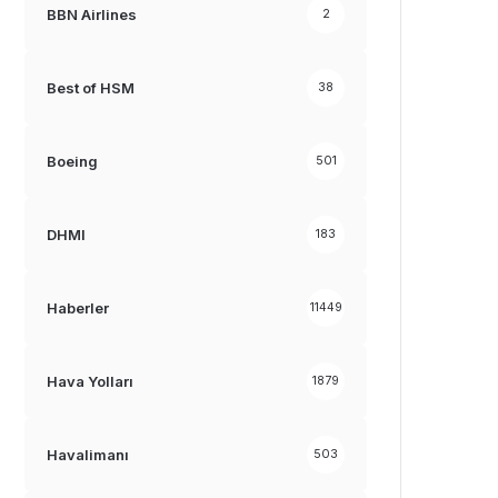
BBN Airlines
2
Best of HSM
38
Boeing
501
DHMI
183
Haberler
11449
Hava Yolları
1879
Havalimanı
503