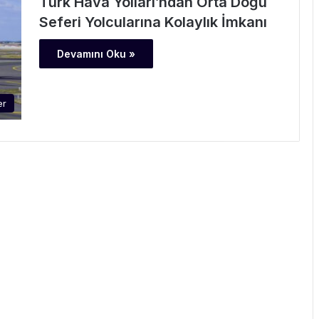
Türk Hava Yolları’ndan Orta Doğu
Seferi Yolcularına Kolaylık İmkanı
Devamını Oku »
er