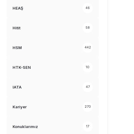
HEAŞ
46
Hitit
58
HSM
442
HTK-SEN
10
IATA
47
Kariyer
270
Konuklarımız
17