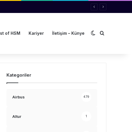
Dış görünümü de
Arama yap ..
st of HSM
Kariyer
İletişim – Künye
Kategoriler
Airbus
479
Altur
1