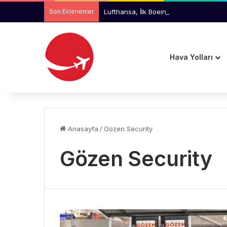
Son Eklenenler
Lufthansa, İlk Boeing 777-9 Uçakların
Hava Yolları
Anasayfa
/
Gözen Security
Gözen Security