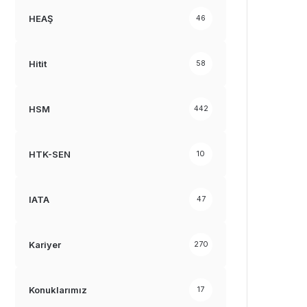
HEAŞ
46
Hitit
58
HSM
442
HTK-SEN
10
IATA
47
Kariyer
270
Konuklarımız
17