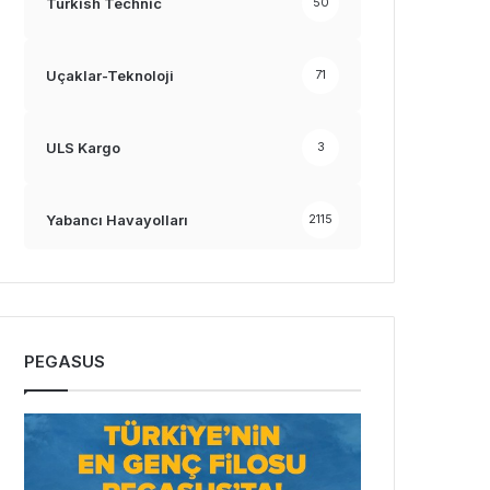
Turkish Technic
50
Uçaklar-Teknoloji
71
ULS Kargo
3
Yabancı Havayolları
2115
PEGASUS