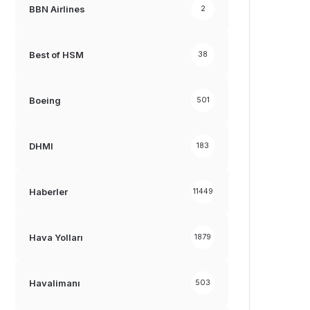
BBN Airlines
2
Best of HSM
38
Boeing
501
DHMI
183
Haberler
11449
Hava Yolları
1879
Havalimanı
503