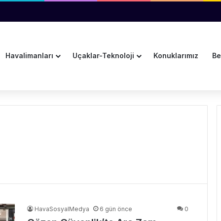
ı Reddetmeyi Değerlendiriyor
Havalimanları
Uçaklar-Teknoloji
Konuklarımız
Be
HavaSosyalMedya
6 gün önce
0