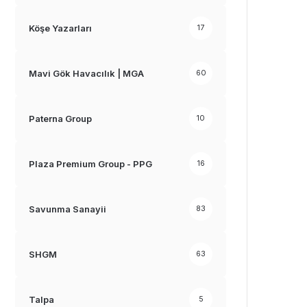
Köşe Yazarları
17
Mavi Gök Havacılık | MGA
60
Paterna Group
10
Plaza Premium Group - PPG
16
Savunma Sanayii
83
SHGM
63
Talpa
5