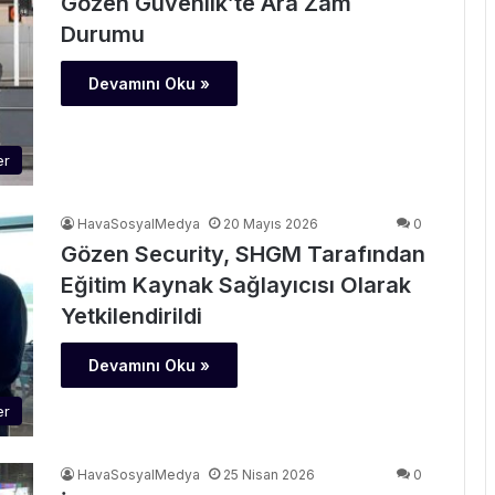
Gözen Güvenlik’te Ara Zam
Durumu
Devamını Oku »
er
HavaSosyalMedya
20 Mayıs 2026
0
Gözen Security, SHGM Tarafından
Eğitim Kaynak Sağlayıcısı Olarak
Yetkilendirildi
Devamını Oku »
er
HavaSosyalMedya
25 Nisan 2026
0