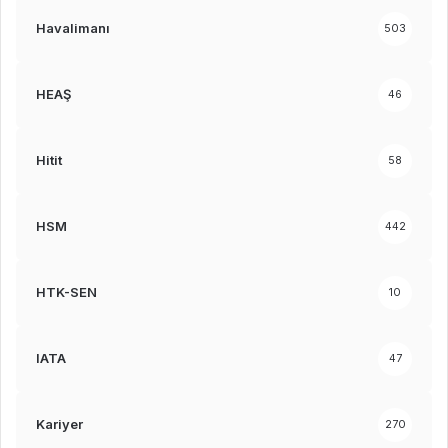
Havalimanı
503
HEAŞ
46
Hitit
58
HSM
442
HTK-SEN
10
IATA
47
Kariyer
270