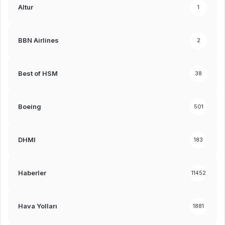
Altur
1
BBN Airlines
2
Best of HSM
38
Boeing
501
DHMI
183
Haberler
11452
Hava Yolları
1881