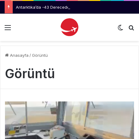
Antarktika’da -43 Derecede Zorlu Tahliye Operasyonu
Menü
Dış gö
Ar
Anasayfa
/
Görüntü
Görüntü