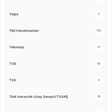
Talpa
5
TAV Havalimanları
130
Teknoloji
27
TGS
65
TSS
4
Türk Havacılık Uzay Sanayii/TUSAŞ
76