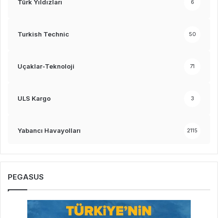
Türk Yıldızları
6
Turkish Technic
50
Uçaklar-Teknoloji
71
ULS Kargo
3
Yabancı Havayolları
2115
PEGASUS