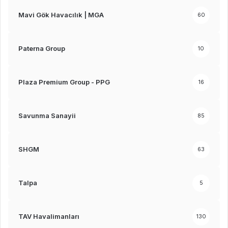
Mavi Gök Havacılık | MGA
60
Paterna Group
10
Plaza Premium Group - PPG
16
Savunma Sanayii
85
SHGM
63
Talpa
5
TAV Havalimanları
130