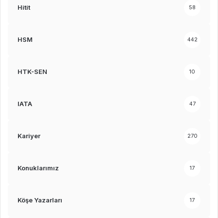
Hitit
58
HSM
442
HTK-SEN
10
IATA
47
Kariyer
270
Konuklarımız
17
Köşe Yazarları
17