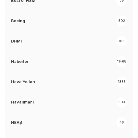
Best of HSM
38
Boeing
502
DHMI
183
Haberler
11468
Hava Yolları
1885
Havalimanı
503
HEAŞ
46