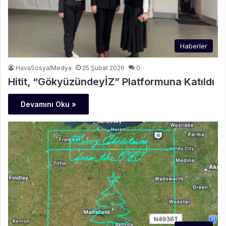
Haberler
HavaSosyalMedya
25 Şubat 2026
0
Hitit, “GökyüzündeyİZ” Platformuna Katıldı
Devamını Oku »