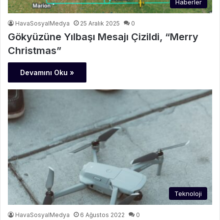
Haberler
HavaSosyalMedya
25 Aralık 2025
0
Gökyüzüne Yılbaşı Mesajı Çizildi, “Merry
Christmas”
Devamını Oku »
Teknoloji
HavaSosyalMedya
6 Ağustos 2022
0