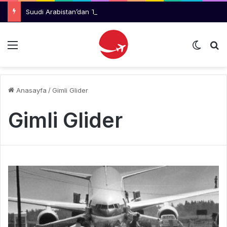
Suudi Arabistan’dan Trabzon ve Rize’ye 3 Ayda 2 Binden Fazla Uçuş
Menü
Dış gö
Ar
Anasayfa
/
Gimli Glider
Gimli Glider