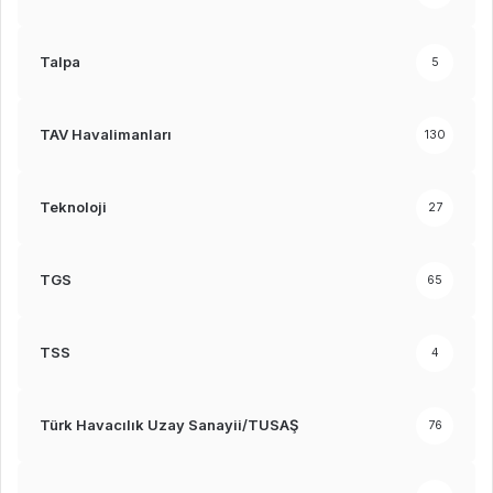
Talpa
5
TAV Havalimanları
130
Teknoloji
27
TGS
65
TSS
4
Türk Havacılık Uzay Sanayii/TUSAŞ
76