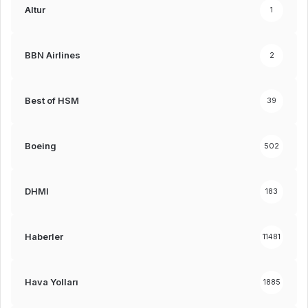
Altur
1
BBN Airlines
2
Best of HSM
39
Boeing
502
DHMI
183
Haberler
11481
Hava Yolları
1885