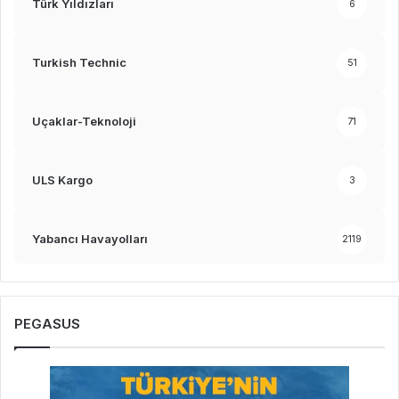
Türk Yıldızları
6
Turkish Technic
51
Uçaklar-Teknoloji
71
ULS Kargo
3
Yabancı Havayolları
2119
PEGASUS