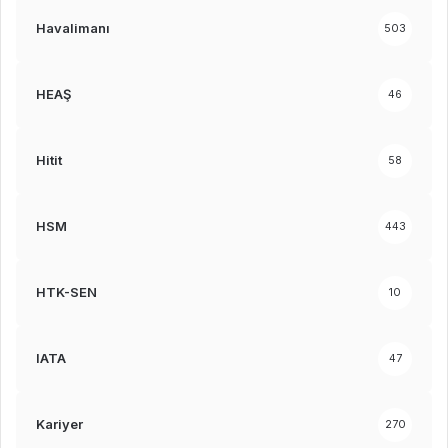
Havalimanı
503
HEAŞ
46
Hitit
58
HSM
443
HTK-SEN
10
IATA
47
Kariyer
270