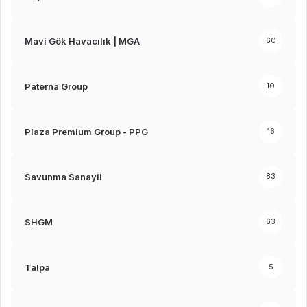
Mavi Gök Havacılık | MGA
60
Paterna Group
10
Plaza Premium Group - PPG
16
Savunma Sanayii
83
SHGM
63
Talpa
5