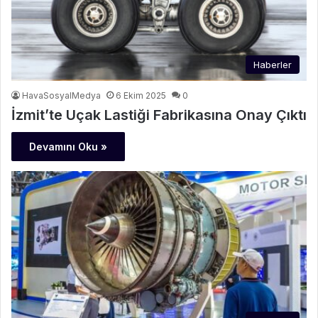
Haberler
HavaSosyalMedya
6 Ekim 2025
0
İzmit’te Uçak Lastiği Fabrikasına Onay Çıktı
Devamını Oku »