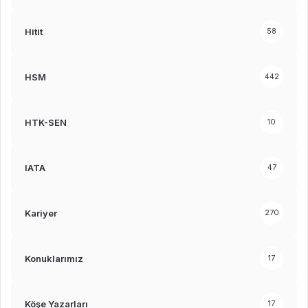
Hitit
58
HSM
442
HTK-SEN
10
IATA
47
Kariyer
270
Konuklarımız
17
Köşe Yazarları
17