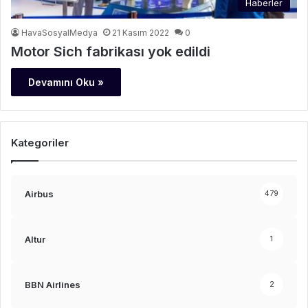
Haberler
HavaSosyalMedya
21 Kasım 2022
0
Motor Sich fabrikası yok edildi
Devamını Oku »
Kategoriler
Airbus
479
Altur
1
BBN Airlines
2