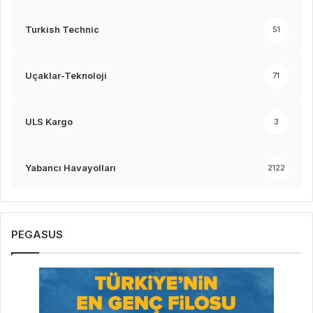
Turkish Technic
51
Uçaklar-Teknoloji
71
ULS Kargo
3
Yabancı Havayolları
2122
PEGASUS