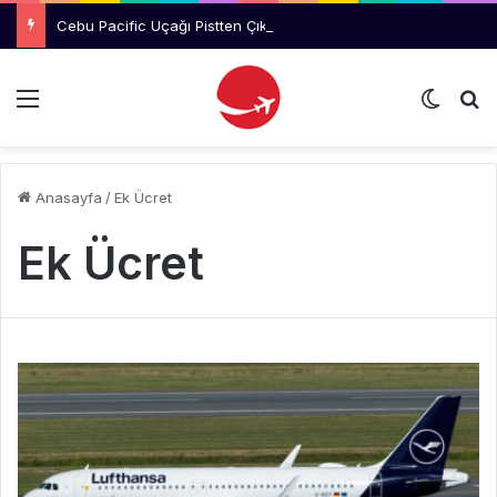
Cebu Pacific Uçağı Pistten Çıktı
Menü
Dış gö
Ar
Anasayfa
/
Ek Ücret
Ek Ücret