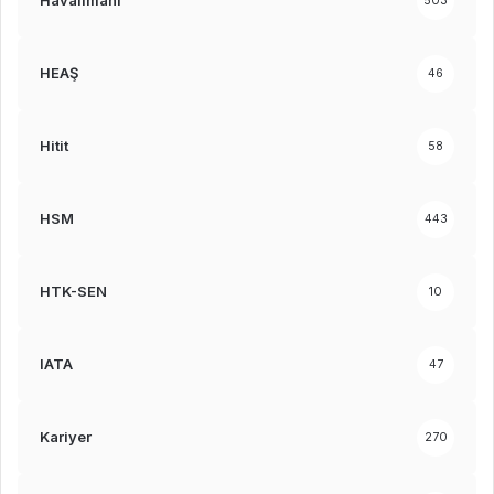
Havalimanı
503
HEAŞ
46
Hitit
58
HSM
443
HTK-SEN
10
IATA
47
Kariyer
270