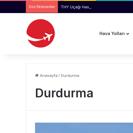
Son Eklenenler
THY Uçağı Hasta Yolcu Nedeniyle Ger
Hava Yolları
Anasayfa
/
Durdurma
Durdurma