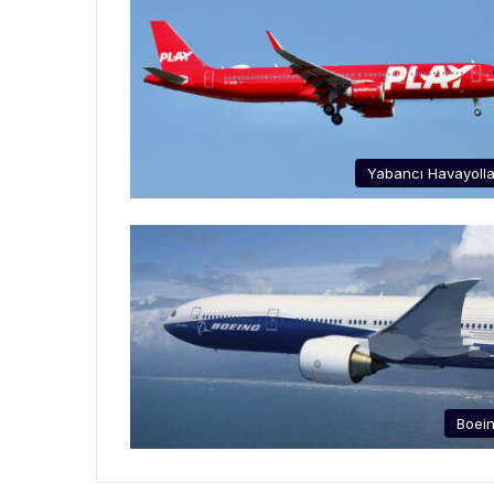
Yabancı Havayolla
Boei