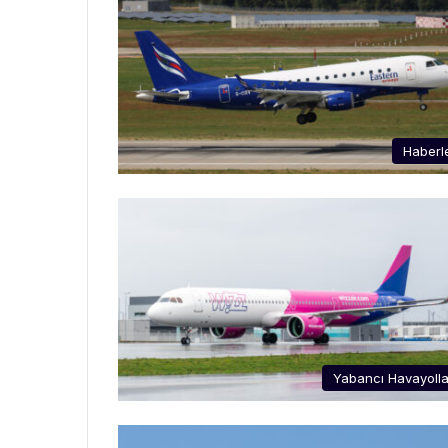
Haberl
Yabancı Havayolla