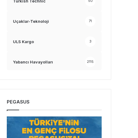
Turkish Technic
50
Uçaklar-Teknoloji
71
ULS Kargo
3
Yabancı Havayolları
2115
PEGASUS