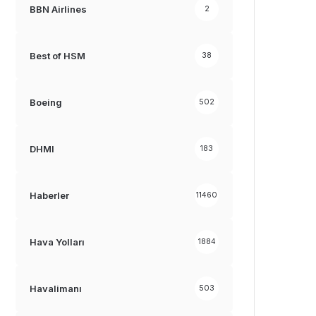
BBN Airlines
2
Best of HSM
38
Boeing
502
DHMI
183
Haberler
11460
Hava Yolları
1884
Havalimanı
503