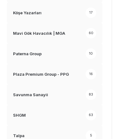
Köşe Yazarları
17
Mavi Gök Havacılık | MGA
60
Paterna Group
10
Plaza Premium Group - PPG
16
Savunma Sanayii
83
SHGM
63
Talpa
5