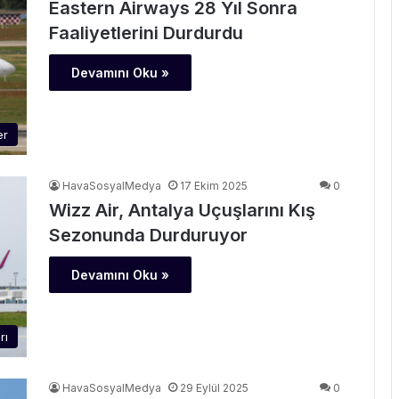
Eastern Airways 28 Yıl Sonra
Faaliyetlerini Durdurdu
Devamını Oku »
er
HavaSosyalMedya
17 Ekim 2025
0
Wizz Air, Antalya Uçuşlarını Kış
Sezonunda Durduruyor
Devamını Oku »
rı
HavaSosyalMedya
29 Eylül 2025
0