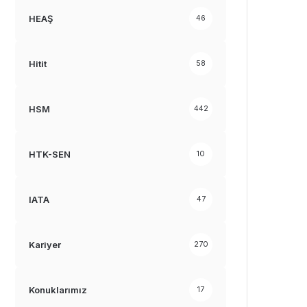
HEAŞ
46
Hitit
58
HSM
442
HTK-SEN
10
IATA
47
Kariyer
270
Konuklarımız
17