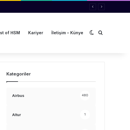
Dış görünümü de
Arama yap ..
st of HSM
Kariyer
İletişim – Künye
Kategoriler
Airbus
480
Altur
1