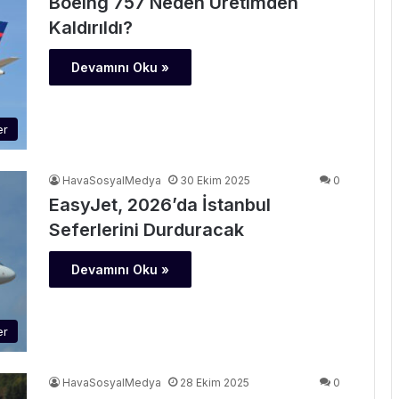
Boeing 757 Neden Üretimden
Kaldırıldı?
Devamını Oku »
er
HavaSosyalMedya
30 Ekim 2025
0
EasyJet, 2026’da İstanbul
Seferlerini Durduracak
Devamını Oku »
er
HavaSosyalMedya
28 Ekim 2025
0