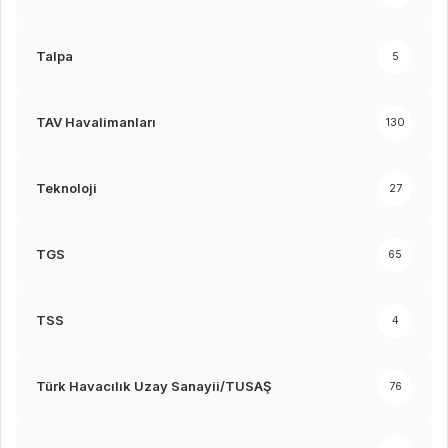
Talpa
5
TAV Havalimanları
130
Teknoloji
27
TGS
65
TSS
4
Türk Havacılık Uzay Sanayii/TUSAŞ
76