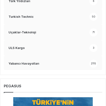
Türk Yıldızları
6
Turkish Technic
50
Uçaklar-Teknoloji
71
ULS Kargo
3
Yabancı Havayolları
2115
PEGASUS