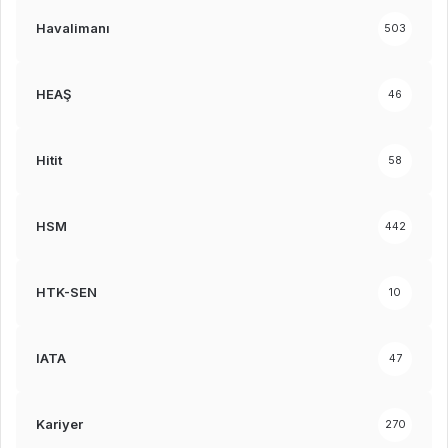
Havalimanı
503
HEAŞ
46
Hitit
58
HSM
442
HTK-SEN
10
IATA
47
Kariyer
270