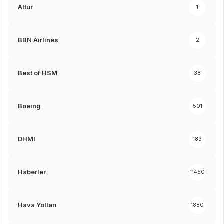
Altur
1
BBN Airlines
2
Best of HSM
38
Boeing
501
DHMI
183
Haberler
11450
Hava Yolları
1880