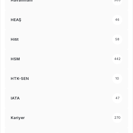
Havalimanı
503
HEAŞ
46
Hitit
58
HSM
442
HTK-SEN
10
IATA
47
Kariyer
270