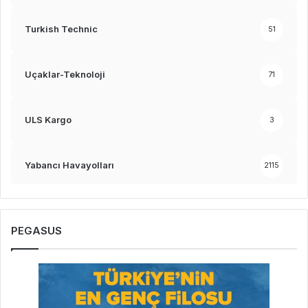
Turkish Technic
51
Uçaklar-Teknoloji
71
ULS Kargo
3
Yabancı Havayolları
2115
PEGASUS