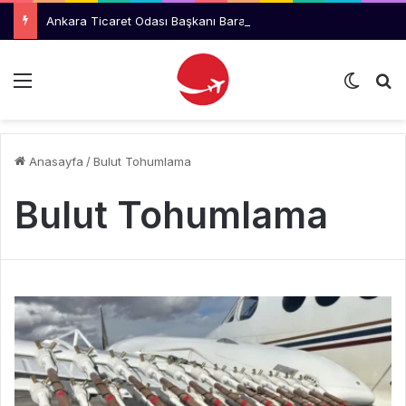
Ankara Ticaret Odası Başkanı Baran, THY Yönetimini Ziyaret Etti
Menü
Dış gö
Ar
Anasayfa
/
Bulut Tohumlama
Bulut Tohumlama