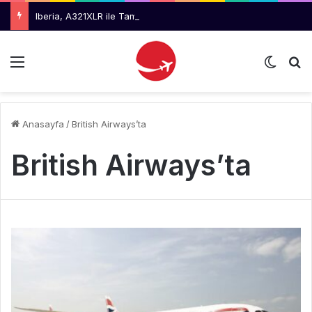
Iberia, A321XLR ile Tam Güneş Tutulmasını Takip Edecek
Menü
Dış gö
Ar
Anasayfa
/
British Airways’ta
British Airways’ta