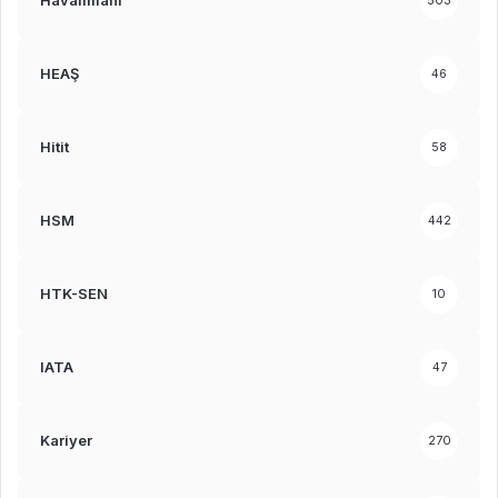
Havalimanı
503
HEAŞ
46
Hitit
58
HSM
442
HTK-SEN
10
IATA
47
Kariyer
270