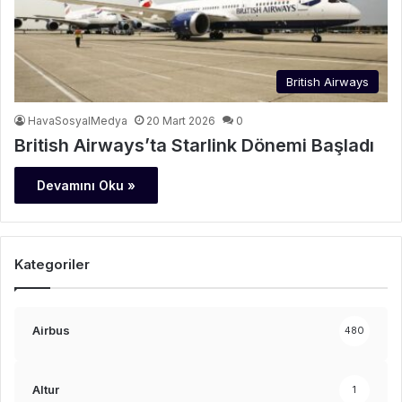
British Airways
HavaSosyalMedya
20 Mart 2026
0
British Airways’ta Starlink Dönemi Başladı
Devamını Oku »
Kategoriler
Airbus
480
Altur
1