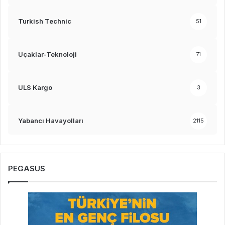
Turkish Technic
51
Uçaklar-Teknoloji
71
ULS Kargo
3
Yabancı Havayolları
2115
PEGASUS