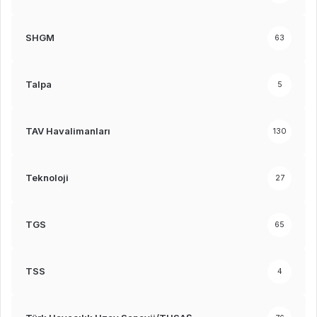
SHGM
63
Talpa
5
TAV Havalimanları
130
Teknoloji
27
TGS
65
TSS
4