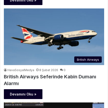
Devamını Oku »
British Airways
HavaSosyalMedya
8 Şubat 2026
0
British Airways Seferinde Kabin Dumanı
Alarmı
Devamını Oku »