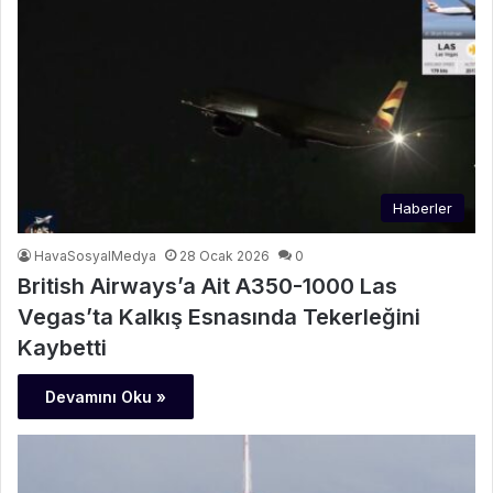
Haberler
HavaSosyalMedya
28 Ocak 2026
0
British Airways’a Ait A350-1000 Las
Vegas’ta Kalkış Esnasında Tekerleğini
Kaybetti
Devamını Oku »