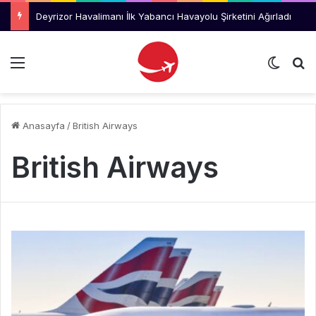
Deyrizor Havalimanı İlk Yabancı Havayolu Şirketini Ağırladı
Menü
Dış gö
Ar
Anasayfa
/
British Airways
British Airways