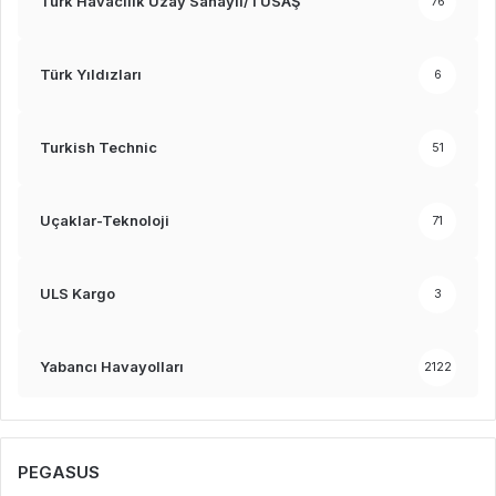
Türk Havacılık Uzay Sanayii/TUSAŞ
76
Türk Yıldızları
6
Turkish Technic
51
Uçaklar-Teknoloji
71
ULS Kargo
3
Yabancı Havayolları
2122
PEGASUS