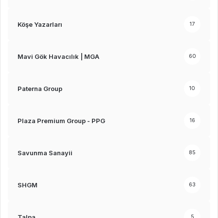
Köşe Yazarları
17
Mavi Gök Havacılık | MGA
60
Paterna Group
10
Plaza Premium Group - PPG
16
Savunma Sanayii
85
SHGM
63
Talpa
5