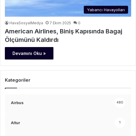
Yabancı Havayolları
HavaSosyalMedya
7 Ekim 2025
0
American Airlines, Biniş Kapısında Bagaj
Ölçümünü Kaldırdı
Devamını Oku »
Kategoriler
Airbus
480
Altur
1