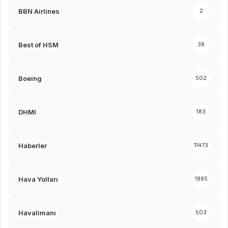
BBN Airlines
2
Best of HSM
38
Boeing
502
DHMI
183
Haberler
11473
Hava Yolları
1885
Havalimanı
503