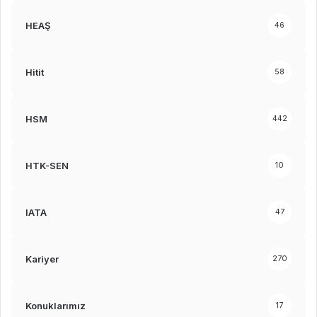
HEAŞ
46
Hitit
58
HSM
442
HTK-SEN
10
IATA
47
Kariyer
270
Konuklarımız
17