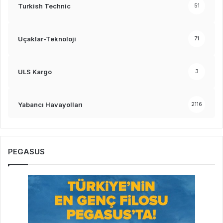
Turkish Technic
51
Uçaklar-Teknoloji
71
ULS Kargo
3
Yabancı Havayolları
2116
PEGASUS