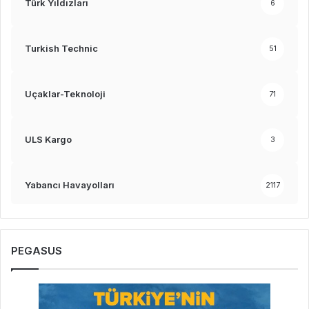
Türk Yıldızları
6
Turkish Technic
51
Uçaklar-Teknoloji
71
ULS Kargo
3
Yabancı Havayolları
2117
PEGASUS