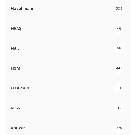
Havalimanı
503
HEAŞ
46
Hitit
58
HSM
442
HTK-SEN
10
IATA
47
Kariyer
270