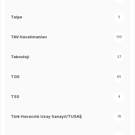
Talpa
5
TAV Havalimanları
130
Teknoloji
27
TGS
65
TSS
4
Türk Havacılık Uzay Sanayii/TUSAŞ
76