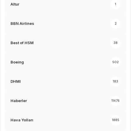
Altur
1
BBN Airlines
2
Best of HSM
38
Boeing
502
DHMI
183
Haberler
11476
Hava Yolları
1885