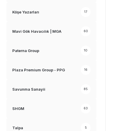
Köşe Yazarları
17
Mavi Gök Havacılık | MGA
60
Paterna Group
10
Plaza Premium Group - PPG
16
Savunma Sanayii
85
SHGM
63
Talpa
5