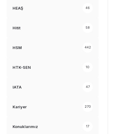
HEAŞ
46
Hitit
58
HSM
442
HTK-SEN
10
IATA
47
Kariyer
270
Konuklarımız
17