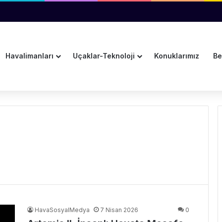
k Uçağa Koştu
Havalimanları
Uçaklar-Teknoloji
Konuklarımız
Be
HavaSosyalMedya
7 Nisan 2026
0