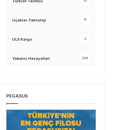
Turkish Technic
51
Uçaklar-Teknoloji
71
ULS Kargo
3
Yabancı Havayolları
2116
PEGASUS