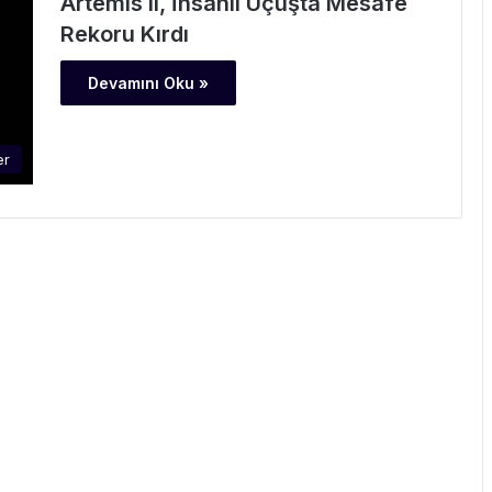
Artemis II, İnsanlı Uçuşta Mesafe
Rekoru Kırdı
Devamını Oku »
er