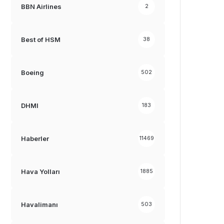
BBN Airlines
2
Best of HSM
38
Boeing
502
DHMI
183
Haberler
11469
Hava Yolları
1885
Havalimanı
503