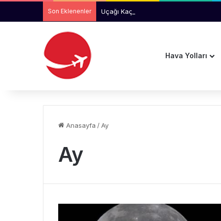
Son Eklenenler
Uçağı Kaçıran İki Yolcu Aprona Girere
Hava Yolları
Anasayfa
/
Ay
Ay