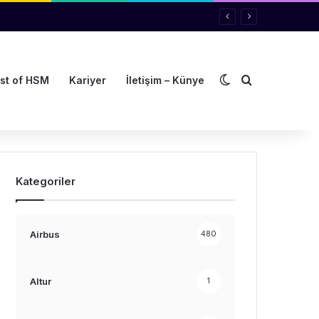
Dış görünümü de
Arama yap ..
st of HSM
Kariyer
İletişim – Künye
Kategoriler
Airbus
480
Altur
1