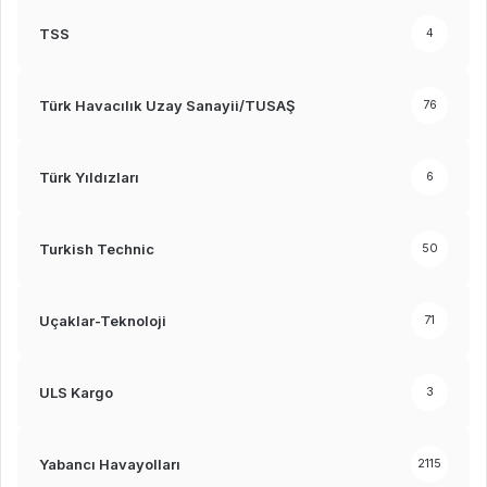
TSS
4
Türk Havacılık Uzay Sanayii/TUSAŞ
76
Türk Yıldızları
6
Turkish Technic
50
Uçaklar-Teknoloji
71
ULS Kargo
3
Yabancı Havayolları
2115