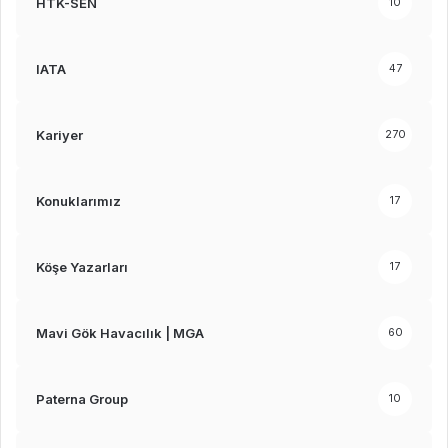
HTK-SEN
10
IATA
47
Kariyer
270
Konuklarımız
17
Köşe Yazarları
17
Mavi Gök Havacılık | MGA
60
Paterna Group
10