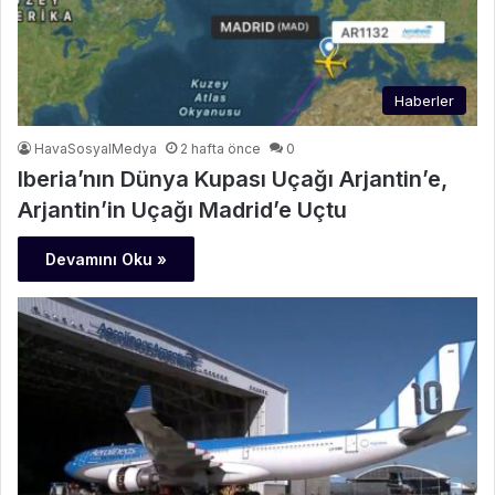
Haberler
HavaSosyalMedya
2 hafta önce
0
Iberia’nın Dünya Kupası Uçağı Arjantin’e,
Arjantin’in Uçağı Madrid’e Uçtu
Devamını Oku »