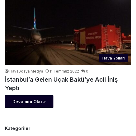
Hava Yolları
HavaSosyalMedya
11 Temmuz 2022
0
İstanbul’a Gelen Uçak Bakü’ye Acil İniş
Yaptı
Devamını Oku »
Kategoriler