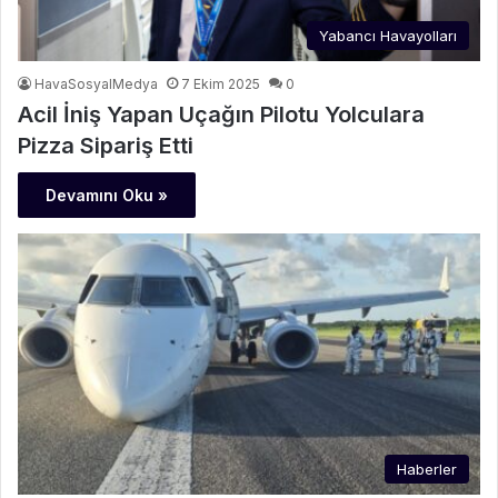
Yabancı Havayolları
HavaSosyalMedya
7 Ekim 2025
0
‎Acil İniş Yapan Uçağın Pilotu Yolculara
Pizza Sipariş Etti
Devamını Oku »
Haberler