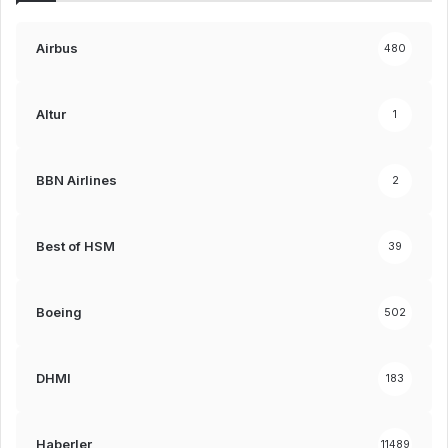
Airbus
480
Altur
1
BBN Airlines
2
Best of HSM
39
Boeing
502
DHMI
183
Haberler
11489