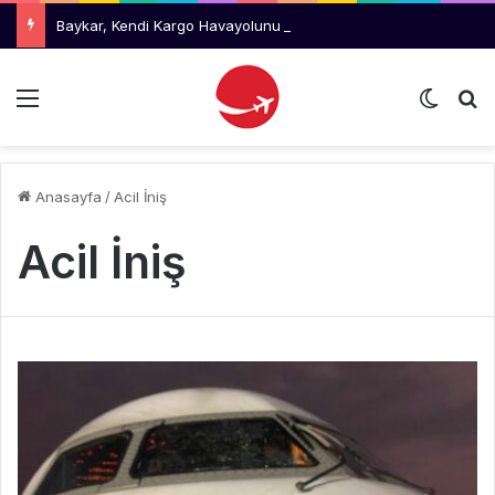
Baykar, Kendi Kargo Havayolunu Kuruyor
Menü
Dış gö
Ar
Anasayfa
/
Acil İniş
Acil İniş