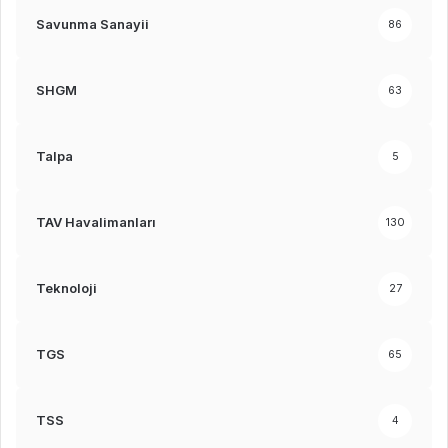
Savunma Sanayii
86
SHGM
63
Talpa
5
TAV Havalimanları
130
Teknoloji
27
TGS
65
TSS
4