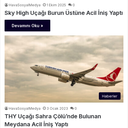
HavaSosyalMedya
1 Ekim 2025
0
Sky High Uçağı Burun Üstüne Acil İniş Yaptı
Devamını Oku »
Haberler
HavaSosyalMedya
3 Ocak 2023
0
THY Uçağı Sahra Çölü’nde Bulunan
Meydana Acil İniş Yaptı