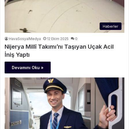
Haberler
HavaSosyalMedya
12 Ekim 2025
0
Nijerya Millî Takımı’nı Taşıyan Uçak Acil
İniş Yaptı
Devamını Oku »