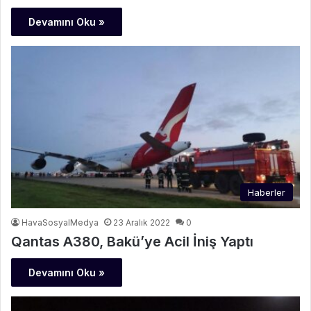
Devamını Oku »
Haberler
HavaSosyalMedya
23 Aralık 2022
0
Qantas A380, Bakü’ye Acil İniş Yaptı
Devamını Oku »