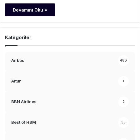
Devamını Oku »
Kategoriler
Airbus
480
Altur
1
BBN Airlines
2
Best of HSM
38