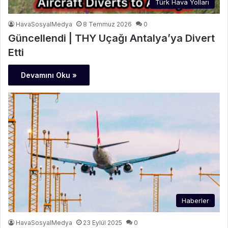
Türk Hava Yolları
HavaSosyalMedya
8 Temmuz 2026
0
Güncellendi | THY Uçağı Antalya’ya Divert
Etti
Devamını Oku »
Haberler
HavaSosyalMedya
23 Eylül 2025
0