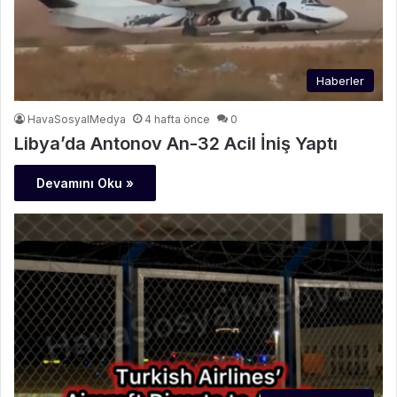
Haberler
HavaSosyalMedya
4 hafta önce
0
Libya’da Antonov An-32 Acil İniş Yaptı
Devamını Oku »