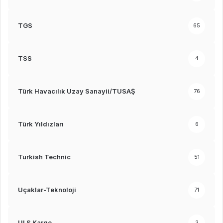
TGS
65
TSS
4
Türk Havacılık Uzay Sanayii/TUSAŞ
76
Türk Yıldızları
6
Turkish Technic
51
Uçaklar-Teknoloji
71
ULS Kargo
3