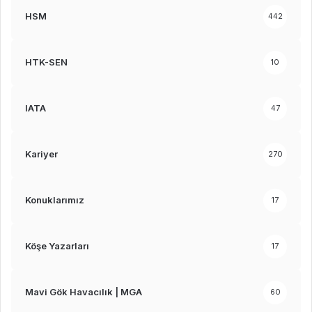
HSM
442
HTK-SEN
10
IATA
47
Kariyer
270
Konuklarımız
17
Köşe Yazarları
17
Mavi Gök Havacılık | MGA
60