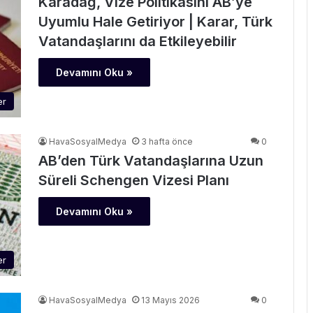
Karadağ, Vize Politikasını AB’ye
Uyumlu Hale Getiriyor | Karar, Türk
Vatandaşlarını da Etkileyebilir
Devamını Oku »
er
HavaSosyalMedya
3 hafta önce
0
AB’den Türk Vatandaşlarına Uzun
Süreli Schengen Vizesi Planı
Devamını Oku »
er
HavaSosyalMedya
13 Mayıs 2026
0