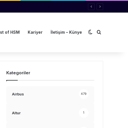
Dış görünümü de
Arama yap ..
st of HSM
Kariyer
İletişim – Künye
Kategoriler
Airbus
479
Altur
1