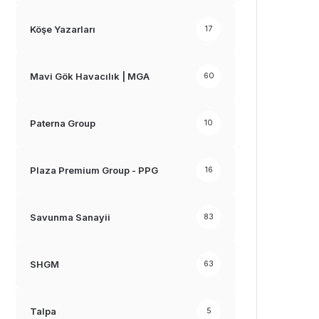
Köşe Yazarları
17
Mavi Gök Havacılık | MGA
60
Paterna Group
10
Plaza Premium Group - PPG
16
Savunma Sanayii
83
SHGM
63
Talpa
5