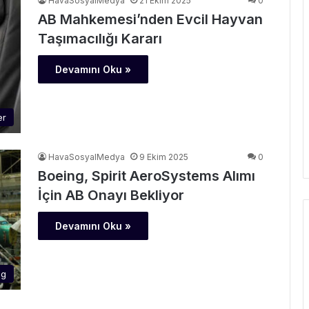
HavaSosyalMedya
21 Ekim 2025
0
‎AB Mahkemesi’nden Evcil Hayvan
Taşımacılığı Kararı ‎
Devamını Oku »
er
HavaSosyalMedya
9 Ekim 2025
0
Boeing, Spirit AeroSystems Alımı
İçin AB Onayı Bekliyor
Devamını Oku »
ng