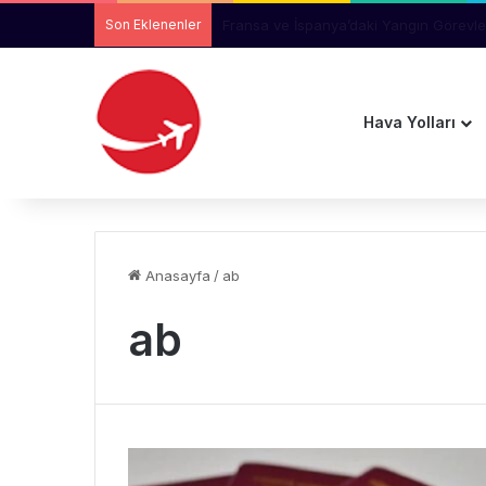
Son Eklenenler
Lufthansa Group, “Köpekbalığı Derisi” T
Hava Yolları
Anasayfa
/
ab
ab