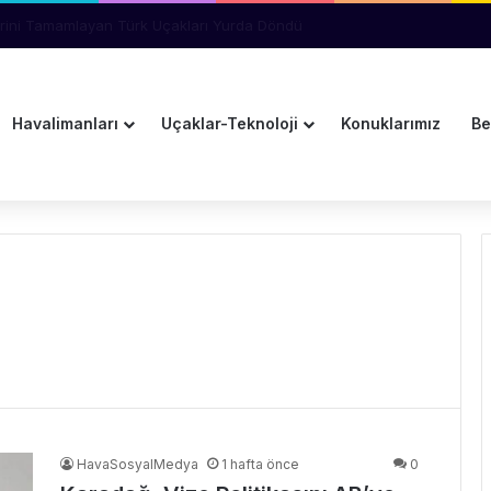
eknolojisinin Yeni Neslini Test Ediyor
Havalimanları
Uçaklar-Teknoloji
Konuklarımız
Be
HavaSosyalMedya
1 hafta önce
0