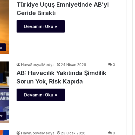
Türkiye Uçuş Emniyetinde AB’yi
Geride Bıraktı
Devamını Oku »
er
HavaSosyalMedya
24 Nisan 2026
0
AB: Havacılık Yakıtında Şimdilik
Sorun Yok, Risk Kapıda
Devamını Oku »
er
HavaSosyalMedya
23 Ocak 2026
0