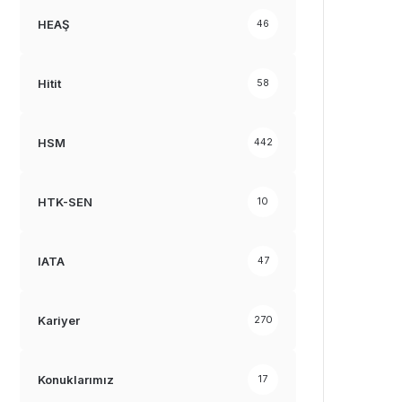
HEAŞ
46
Hitit
58
HSM
442
HTK-SEN
10
IATA
47
Kariyer
270
Konuklarımız
17