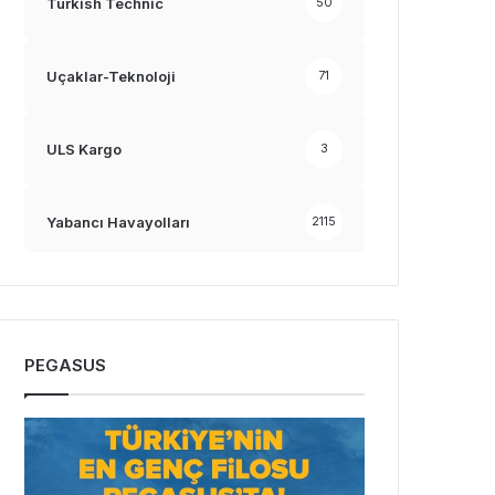
Turkish Technic
50
Uçaklar-Teknoloji
71
ULS Kargo
3
Yabancı Havayolları
2115
PEGASUS