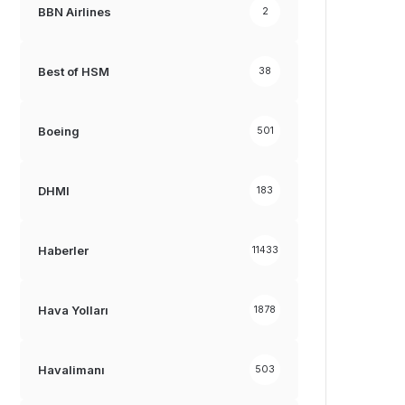
BBN Airlines
2
Best of HSM
38
Boeing
501
DHMI
183
Haberler
11433
Hava Yolları
1878
Havalimanı
503