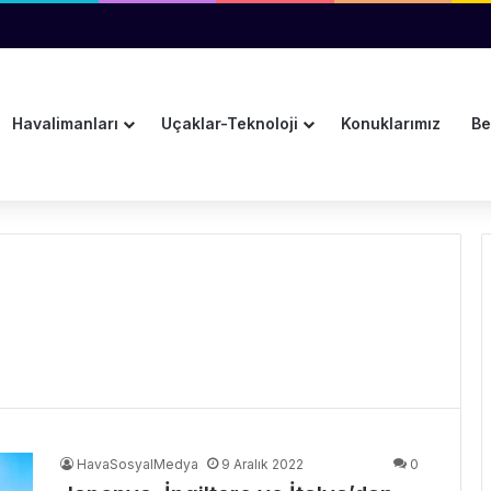
ına Pulkovo Havalimanı’ndan Tanıtım Desteği
Havalimanları
Uçaklar-Teknoloji
Konuklarımız
Be
HavaSosyalMedya
9 Aralık 2022
0