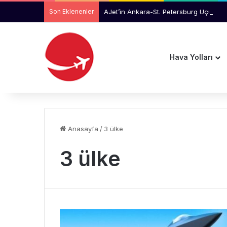
Son Eklenenler
AJet’in Ankara-St. Petersburg Uçuşlar
Hava Yolları
Anasayfa
/
3 ülke
3 ülke