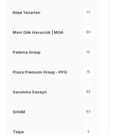
Köşe Yazarları
17
Mavi Gök Havacılık | MGA
60
Paterna Group
10
Plaza Premium Group - PPG
16
Savunma Sanayii
83
SHGM
63
Talpa
5