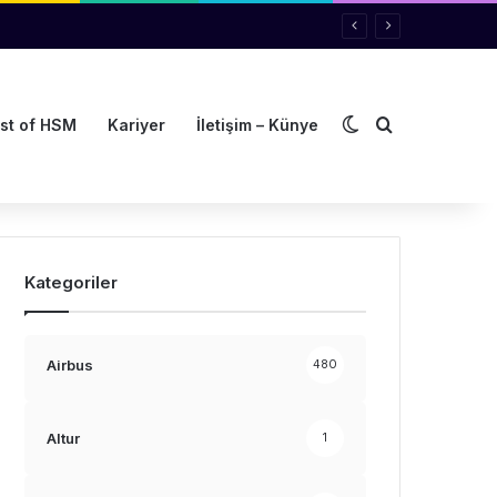
Dış görünümü de
Arama yap ..
st of HSM
Kariyer
İletişim – Künye
Kategoriler
Airbus
480
Altur
1