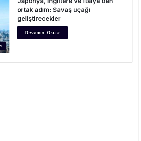
Japonya, İngiltere ve İtalya’dan
ortak adım: Savaş uçağı
geliştirecekler
Devamını Oku »
er