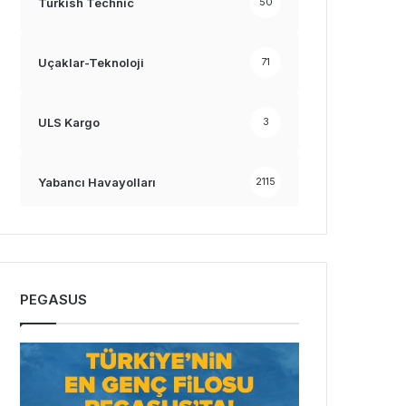
Turkish Technic
50
Uçaklar-Teknoloji
71
ULS Kargo
3
Yabancı Havayolları
2115
PEGASUS