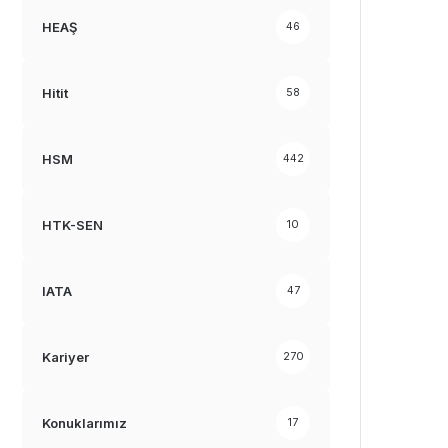
HEAŞ
46
Hitit
58
HSM
442
HTK-SEN
10
IATA
47
Kariyer
270
Konuklarımız
17