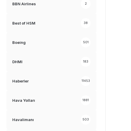
BBN Airlines
2
Best of HSM
38
Boeing
501
DHMI
183
Haberler
11453
Hava Yolları
1881
Havalimanı
503