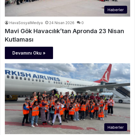
Haberler
HavaSosyalMedya
24 Nisan 2026
0
Mavi Gök Havacılık’tan Apronda 23 Nisan
Kutlaması
Devamını Oku »
Haberler