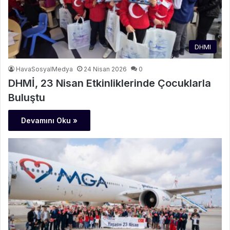
DHMI
HavaSosyalMedya
24 Nisan 2026
0
DHMİ, 23 Nisan Etkinliklerinde Çocuklarla
Buluştu
Devamını Oku »