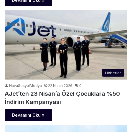
Devamını Oku »
Haberler
HavaSosyalMedya
22 Nisan 2026
0
AJet’ten 23 Nisan’a Özel Çocuklara %50
İndirim Kampanyası
Devamını Oku »