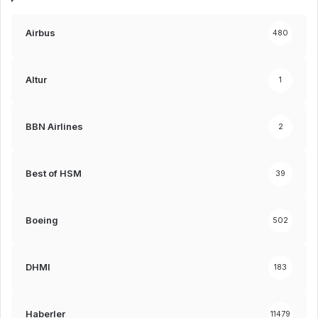
Airbus
480
Altur
1
BBN Airlines
2
Best of HSM
39
Boeing
502
DHMI
183
Haberler
11479