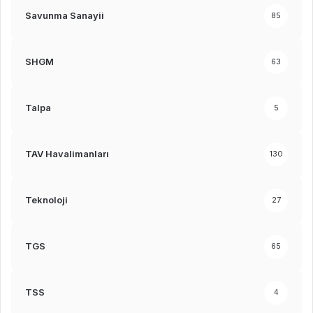
Savunma Sanayii
85
SHGM
63
Talpa
5
TAV Havalimanları
130
Teknoloji
27
TGS
65
TSS
4